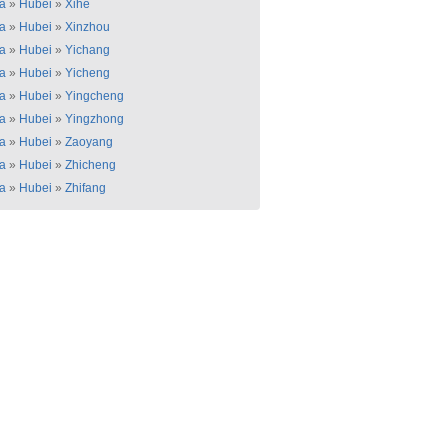
a
»
Hubei
»
Xihe
a
»
Hubei
»
Xinzhou
a
»
Hubei
»
Yichang
a
»
Hubei
»
Yicheng
a
»
Hubei
»
Yingcheng
a
»
Hubei
»
Yingzhong
a
»
Hubei
»
Zaoyang
a
»
Hubei
»
Zhicheng
a
»
Hubei
»
Zhifang