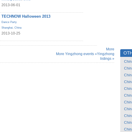
2013-06-01
TECHNOW Halloween 2013
Dance Party
Shanghai
,
China
2013-10-25
More
OTH
More Yingzhong events »
Yingzhong
listings »
Chin
Chin
Chin
Chin
Chin
Chin
Chin
Chin
Chin
Chin
Chin