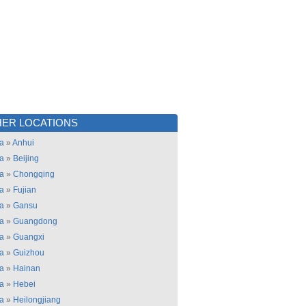
ER LOCATIONS
a
»
Anhui
a
»
Beijing
a
»
Chongqing
a
»
Fujian
a
»
Gansu
a
»
Guangdong
a
»
Guangxi
a
»
Guizhou
a
»
Hainan
a
»
Hebei
a
»
Heilongjiang