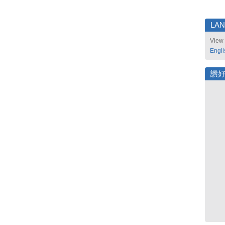
LA
View 
Engli
讚