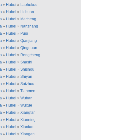
a
»
Hubei
»
Laohekou
a
»
Hubei
»
Lichuan
a
»
Hubei
»
Macheng
a
»
Hubei
»
Nanzhang
a
»
Hubei
»
Puqi
a
»
Hubei
»
Qianjiang
a
»
Hubei
»
Qingquan
a
»
Hubei
»
Rongcheng
a
»
Hubei
»
Shashi
a
»
Hubei
»
Shishou
a
»
Hubei
»
Shiyan
a
»
Hubei
»
Suizhou
a
»
Hubei
»
Tianmen
a
»
Hubei
»
Wuhan
a
»
Hubei
»
Wuxue
a
»
Hubei
»
Xiangfan
a
»
Hubei
»
Xianning
a
»
Hubei
»
Xiantao
a
»
Hubei
»
Xiaogan