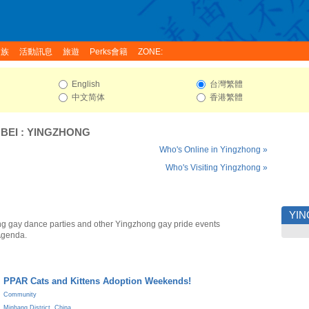
家族
活動訊息
旅遊
Perks會籍
ZONE:
English
台灣繁體
中文简体
香港繁體
BEI
:
YINGZHONG
Who's Online in Yingzhong »
Who's Visiting Yingzhong »
YI
g gay dance parties and other Yingzhong gay pride events
Agenda.
PPAR Cats and Kittens Adoption Weekends!
Community
Minhang District
,
China