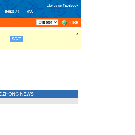
Like us on
Facebook
免費加入!
登入
4,689
SAVE
NGZHONG NEWS