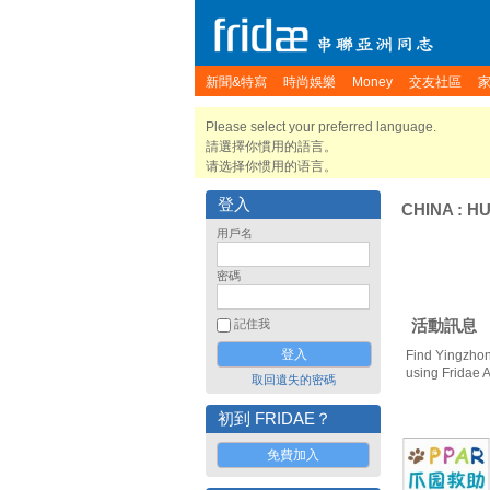
新聞&特寫
時尚娛樂
Money
交友社區
Please select your preferred language.
請選擇你慣用的語言。
请选择你惯用的语言。
登入
CHINA
:
HU
用戶名
密碼
活動訊息
記住我
Find Yingzhon
using Fridae 
取回遺失的密碼
初到 FRIDAE？
免費加入