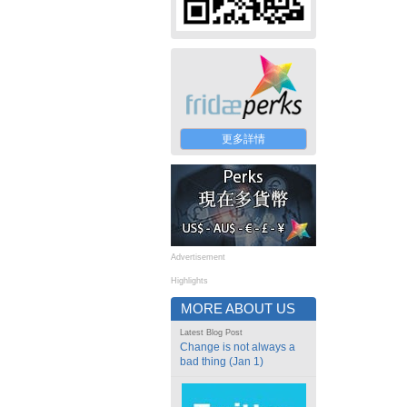
更多詳情
Advertisement
Highlights
MORE ABOUT US
Latest Blog Post
Change is not always a
bad thing (Jan 1)