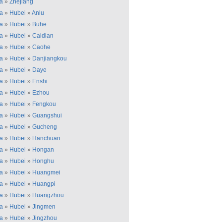
a
»
Zhejiang
a
»
Hubei
»
Anlu
a
»
Hubei
»
Buhe
a
»
Hubei
»
Caidian
a
»
Hubei
»
Caohe
a
»
Hubei
»
Danjiangkou
a
»
Hubei
»
Daye
a
»
Hubei
»
Enshi
a
»
Hubei
»
Ezhou
a
»
Hubei
»
Fengkou
a
»
Hubei
»
Guangshui
a
»
Hubei
»
Gucheng
a
»
Hubei
»
Hanchuan
a
»
Hubei
»
Hongan
a
»
Hubei
»
Honghu
a
»
Hubei
»
Huangmei
a
»
Hubei
»
Huangpi
a
»
Hubei
»
Huangzhou
a
»
Hubei
»
Jingmen
a
»
Hubei
»
Jingzhou