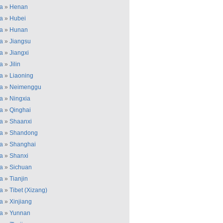
a
»
Henan
a
»
Hubei
a
»
Hunan
a
»
Jiangsu
a
»
Jiangxi
a
»
Jilin
a
»
Liaoning
a
»
Neimenggu
a
»
Ningxia
a
»
Qinghai
a
»
Shaanxi
a
»
Shandong
a
»
Shanghai
a
»
Shanxi
a
»
Sichuan
a
»
Tianjin
a
»
Tibet (Xizang)
a
»
Xinjiang
a
»
Yunnan