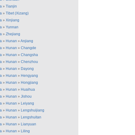
a
»
Tianjin
a
»
Tibet (Xizang)
a
»
Xinjiang
a
»
Yunnan
a
»
Zhejiang
a
»
Hunan
»
Anjiang
a
»
Hunan
»
Changde
a
»
Hunan
»
Changsha
a
»
Hunan
»
Chenzhou
a
»
Hunan
»
Dayong
a
»
Hunan
»
Hengyang
a
»
Hunan
»
Hongjiang
a
»
Hunan
»
Huaihua
a
»
Hunan
»
Jishou
a
»
Hunan
»
Leiyang
a
»
Hunan
»
Lengshuijiang
a
»
Hunan
»
Lengshuitan
a
»
Hunan
»
Lianyuan
a
»
Hunan
»
Liling