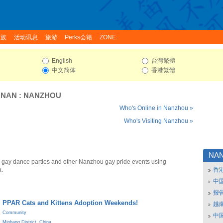
家族
活动讯息
旅游
Perks会籍
ZONE:
English
台灣繁體
中文简体
香港繁體
UNAN
:
NANZHOU
Who's Online in Nanzhou »
Who's Visiting Nanzhou »
NA
gay dance parties and other Nanzhou gay pride events using
a.
香
中
报
PPAR Cats and Kittens Adoption Weekends!
越南
Community
中
Minhang District
,
China