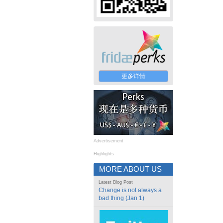
更多详情
Advertisement
Highlights
MORE ABOUT US
Latest Blog Post
Change is not always a
bad thing (Jan 1)