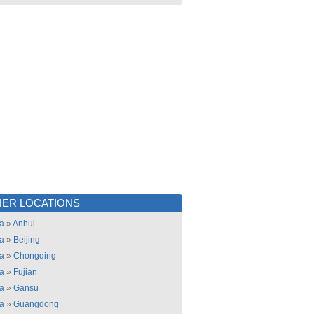
ER LOCATIONS
a
»
Anhui
a
»
Beijing
a
»
Chongqing
a
»
Fujian
a
»
Gansu
a
»
Guangdong