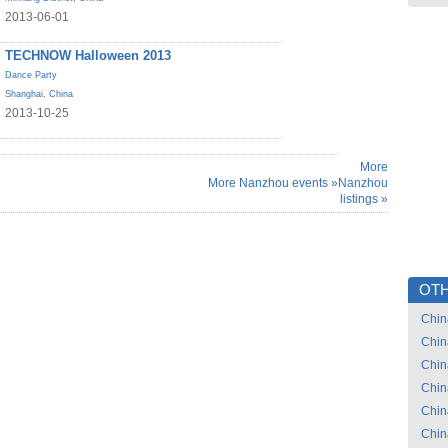
2013-06-01
TECHNOW Halloween 2013
Dance Party
Shanghai
,
China
2013-10-25
More
More Nanzhou events »
Nanzhou
listings »
OTH
Chin
Chin
Chin
Chin
Chin
Chin