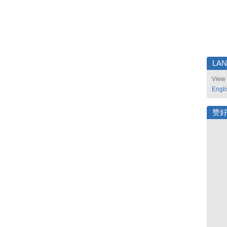
LA
View 
Engli
赞