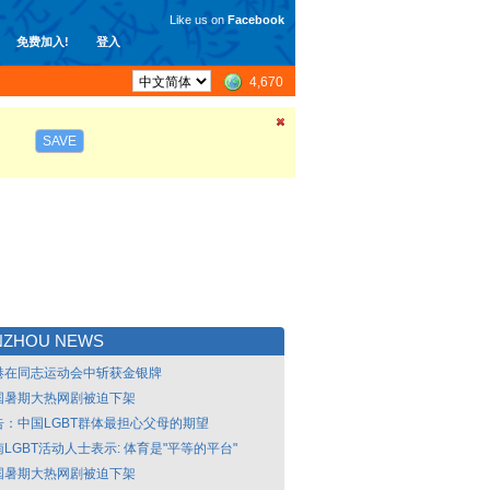
Like us on
Facebook
免费加入!
登入
4,670
SAVE
NZHOU NEWS
港在同志运动会中斩获金银牌
国暑期大热网剧被迫下架
告：中国LGBT群体最担心父母的期望
LGBT活动人士表示: 体育是"平等的平台"
国暑期大热网剧被迫下架