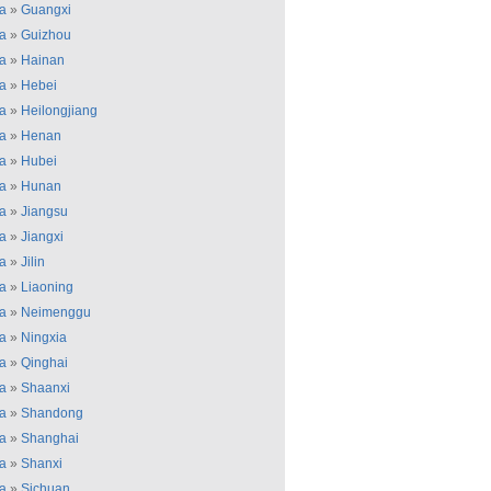
a
»
Guangxi
a
»
Guizhou
a
»
Hainan
a
»
Hebei
a
»
Heilongjiang
a
»
Henan
a
»
Hubei
a
»
Hunan
a
»
Jiangsu
a
»
Jiangxi
a
»
Jilin
a
»
Liaoning
a
»
Neimenggu
a
»
Ningxia
a
»
Qinghai
a
»
Shaanxi
a
»
Shandong
a
»
Shanghai
a
»
Shanxi
a
»
Sichuan