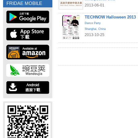
FRIDAE MOBILE
2013-06-01
TECHNOW Halloween 2013
Dance Party
Shanghai
,
China
2013-10-25