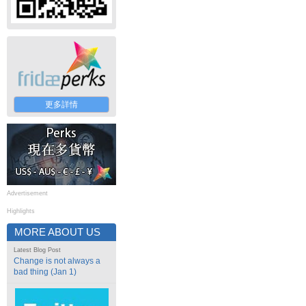
更多詳情
Advertisement
Highlights
MORE ABOUT US
Latest Blog Post
Change is not always a
bad thing (Jan 1)