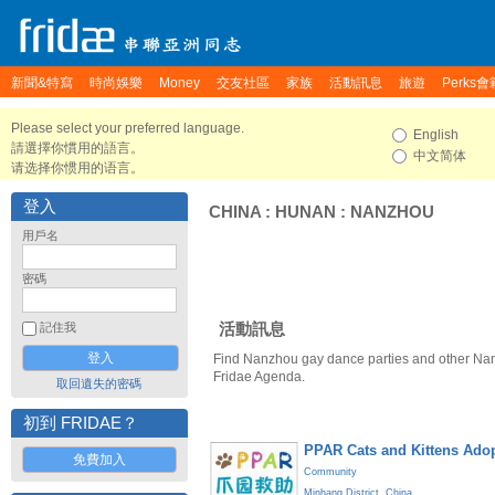
新聞&特寫
時尚娛樂
Money
交友社區
家族
活動訊息
旅遊
Perks會
Please select your preferred language.
English
請選擇你慣用的語言。
中文简体
请选择你惯用的语言。
登入
CHINA
:
HUNAN
:
NANZHOU
用戶名
密碼
活動訊息
記住我
Find Nanzhou gay dance parties and other Nan
Fridae Agenda.
取回遺失的密碼
初到 FRIDAE？
PPAR Cats and Kittens Ado
免費加入
Community
Minhang District
,
China