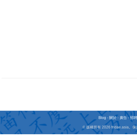
Blog
-
關於
-
廣告
-
招
© 版權所有 2026 fridae.a