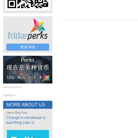
更多详情
Advertisement
Highlights
MORE ABOUT US
Latest Blog Post
Change is not always a
bad thing (Jan 1)