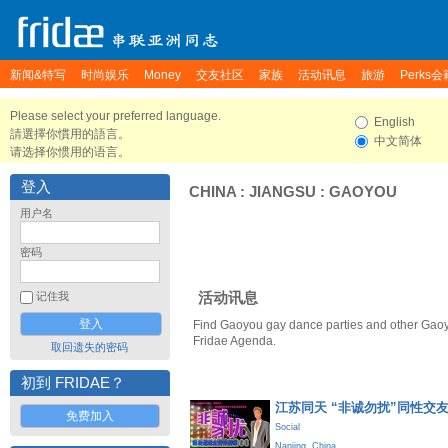
新闻&特写
时尚娱乐
Money
交友社区
家族
活动讯息
旅游
Perks会
Please select your preferred language.
English
請選擇你慣用的語言。
中文简体
请选择你惯用的语言。
登入
CHINA
:
JIANGSU
:
GAOYOU
用户名
密码
活动讯息
记住我
Find Gaoyou gay dance parties and other Gaoy
Fridae Agenda.
取回遗失的密码
初到 FRIDAE？
江苏同天 “非诚勿扰”同性交友
免费加入
Social
Nanjing
,
China