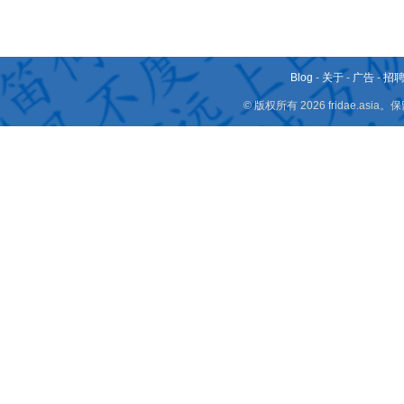
Blog
-
关于
-
广告
-
招
© 版权所有 2026 fridae.a