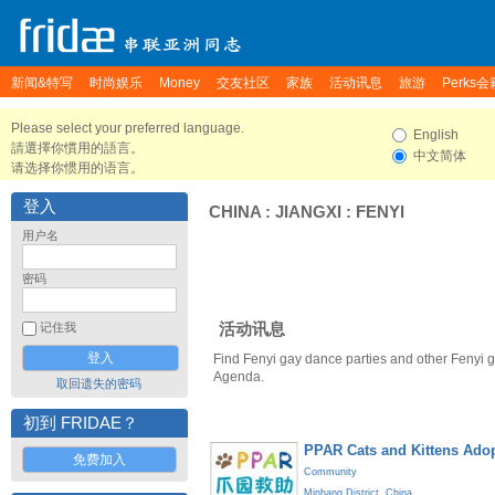
新闻&特写
时尚娱乐
Money
交友社区
家族
活动讯息
旅游
Perks会
Please select your preferred language.
English
請選擇你慣用的語言。
中文简体
请选择你惯用的语言。
登入
CHINA
:
JIANGXI
:
FENYI
用户名
密码
活动讯息
记住我
Find Fenyi gay dance parties and other Fenyi g
Agenda.
取回遗失的密码
初到 FRIDAE？
PPAR Cats and Kittens Ado
免费加入
Community
Minhang District
,
China