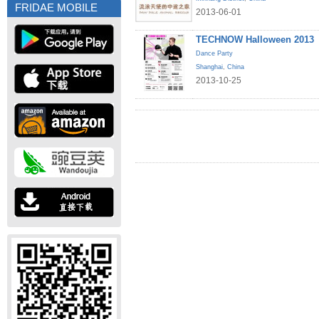
FRIDAE MOBILE
2013-06-01
TECHNOW Halloween 2013
Dance Party
Shanghai
,
China
2013-10-25