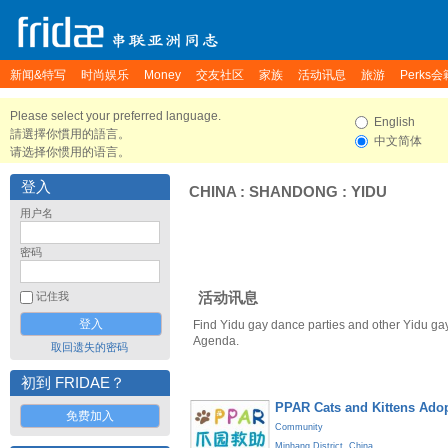
新闻&特写
时尚娱乐
Money
交友社区
家族
活动讯息
旅游
Perks会
Please select your preferred language.
English
請選擇你慣用的語言。
中文简体
请选择你惯用的语言。
登入
CHINA
:
SHANDONG
:
YIDU
用户名
密码
活动讯息
记住我
Find Yidu gay dance parties and other Yidu gay
Agenda.
取回遗失的密码
初到 FRIDAE？
PPAR Cats and Kittens Ado
免费加入
Community
Minhang District
,
China