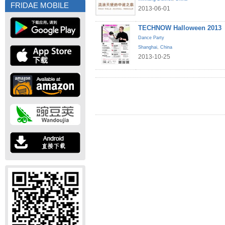
FRIDAE MOBILE
2013-06-01
TECHNOW Halloween 2013
Dance Party
Shanghai
,
China
2013-10-25