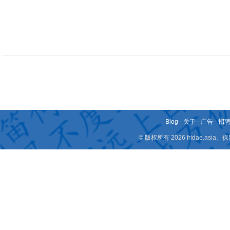
Blog
-
关于
-
广告
-
招
© 版权所有 2026 fridae.a