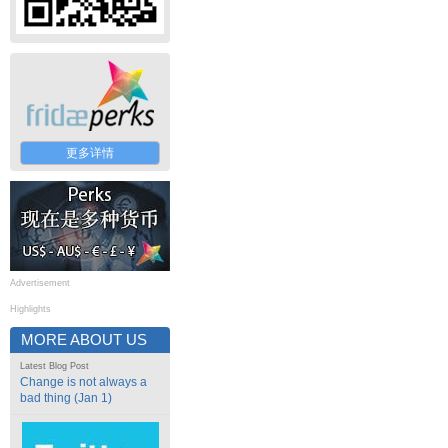
更多详情
Advertisement
Highlights
MORE ABOUT US
Latest Blog Post
Change is not always a
bad thing (Jan 1)