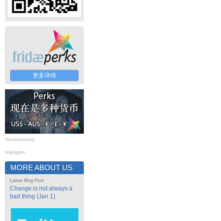
更多详情
Advertisement
Highlights
MORE ABOUT US
Latest Blog Post
Change is not always a
bad thing (Jan 1)