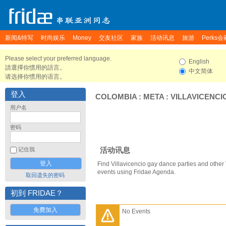
新闻&特写
时尚娱乐
Money
交友社区
家族
活动讯息
旅游
Perks会
Please select your preferred language.
English
請選擇你慣用的語言。
中文简体
请选择你惯用的语言。
登入
COLOMBIA
:
META
:
VILLAVICENCI
用户名
密码
活动讯息
记住我
Find Villavicencio gay dance parties and other 
events using Fridae Agenda.
取回遗失的密码
初到 FRIDAE？
免费加入
No Events