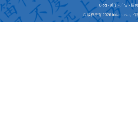
Blog
-
关于
-
广告
-
招
© 版权所有 2026 fridae.a