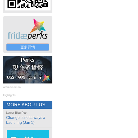
更多詳情
Advertisement
Highlights
MORE ABOUT US
Latest Blog Post
Change is not always a
bad thing (Jan 1)