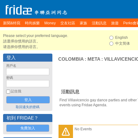
新聞&特寫
時尚娛樂
Money
交友社區
家族
活動訊息
旅遊
Perks會
Please select your preferred language.
English
請選擇你慣用的語言。
中文简体
请选择你惯用的语言。
登入
COLOMBIA
:
META
:
VILLAVICENCI
用戶名
密碼
活動訊息
記住我
Find Villavicencio gay dance parties and other 
events using Fridae Agenda.
取回遺失的密碼
初到 FRIDAE？
免費加入
No Events