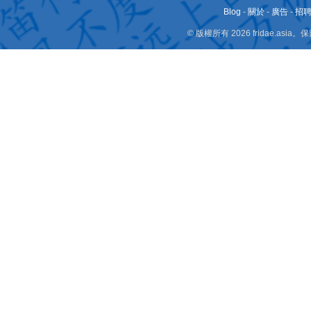
Blog
-
關於
-
廣告
-
招
© 版權所有 2026 fridae.a