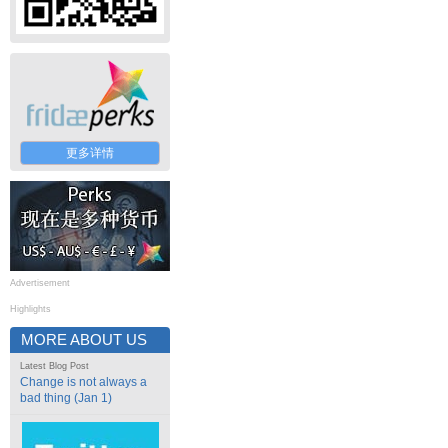
更多详情
Advertisement
Highlights
MORE ABOUT US
Latest Blog Post
Change is not always a
bad thing (Jan 1)