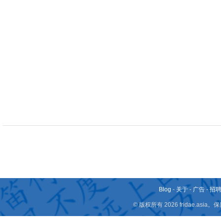
Blog
-
关于
-
广告
-
招
© 版权所有 2026 fridae.a