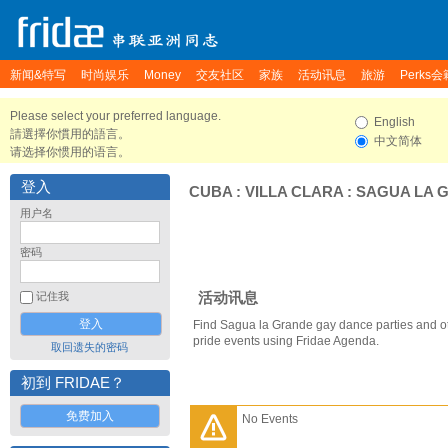
新闻&特写
时尚娱乐
Money
交友社区
家族
活动讯息
旅游
Perks会
Please select your preferred language.
English
請選擇你慣用的語言。
中文简体
请选择你惯用的语言。
登入
CUBA
:
VILLA CLARA
:
SAGUA LA 
用户名
密码
活动讯息
记住我
Find Sagua la Grande gay dance parties and o
pride events using Fridae Agenda.
取回遗失的密码
初到 FRIDAE？
免费加入
No Events