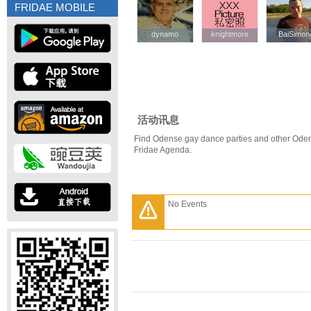
FRIDAE MOBILE
dynamo
dynamo
knightmore
knightmore
BaiSimon
BaiSimon
活动讯息
Find Odense gay dance parties and other Oden
Fridae Agenda.
No Events