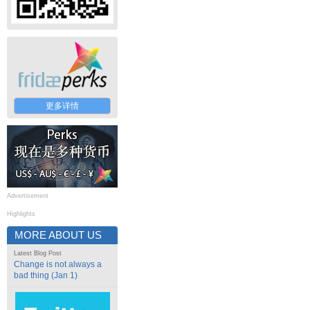
更多详情
Advertisement
Highlights
MORE ABOUT US
Latest Blog Post
Change is not always a
bad thing (Jan 1)