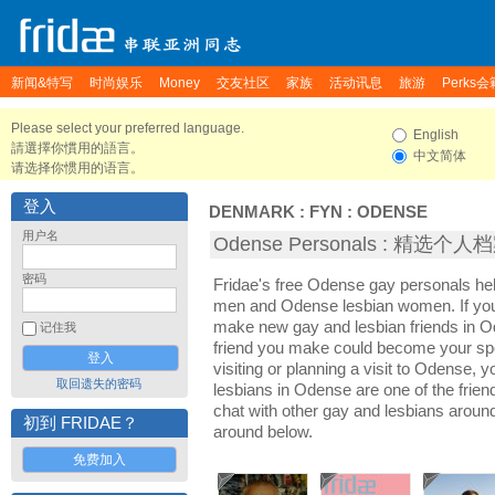
新闻&特写
时尚娱乐
Money
交友社区
家族
活动讯息
旅游
Perks会
Please select your preferred language.
English
請選擇你慣用的語言。
中文简体
请选择你惯用的语言。
登入
DENMARK
:
FYN
:
ODENSE
用户名
Odense Personals : 精选个人
密码
Fridae's free Odense gay personals h
men and Odense lesbian women. If you
make new gay and lesbian friends in O
记住我
friend you make could become your sp
visiting or planning a visit to Odense, y
取回遗失的密码
lesbians in Odense are one of the friend
chat with other gay and lesbians aroun
初到 FRIDAE？
around below.
免费加入