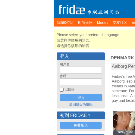
新闻&特写
时尚娱乐
Money
交友社区
Please select your preferred language.
請選擇你慣用的語言。
请选择你惯用的语言。
登入
DENMARK
用户名
Aalborg P
密码
Fridae's free
Aalborg lesbi
friends in Aal
记住我
someone. For t
lesbians in Aa
gay and lesbi
取回遗失的密码
初到 FRIDAE？
免费加入
mr6ydude
mr6ydude