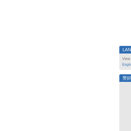
LA
View 
Engli
赞