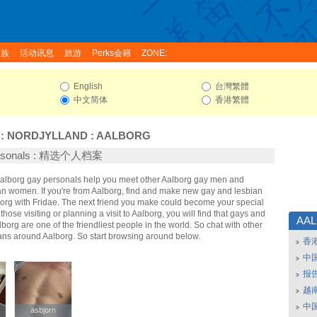
家族
活动讯息
旅游
Perks会籍
ZONE:
English
台灣繁體
中文简体
香港繁體
:
NORDJYLLAND
:
AALBORG
ersonals : 精选个人档案
 Aalborg gay personals help you meet other Aalborg gay men and
an women. If you're from Aalborg, find and make new gay and lesbian
borg with Fridae. The next friend you make could become your special
hose visiting or planning a visit to Aalborg, you will find that gays and
AA
lborg are one of the friendliest people in the world. So chat with other
ans around Aalborg. So start browsing around below.
香
中
报
越南
中
asbjorn
asbjorn