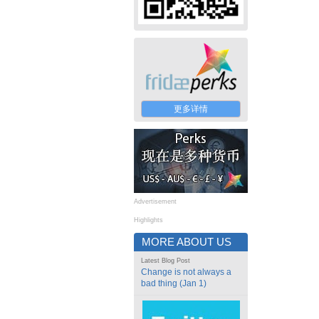
更多详情
Advertisement
Highlights
MORE ABOUT US
Latest Blog Post
Change is not always a
bad thing (Jan 1)