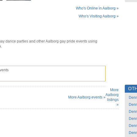
Who's Online in Aalborg »
Who's Visiting Aalborg »
gay dance parties and other Aalborg gay pride events using
a.
vents
OTH
More
Aalborg
More Aalborg events »
Den
listings
»
Den
Den
Den
Den
Den