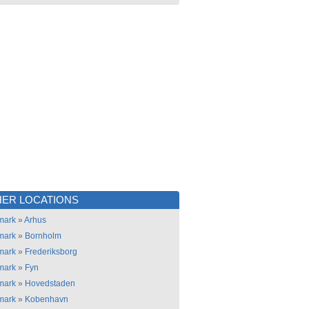
ER LOCATIONS
mark
»
Arhus
mark
»
Bornholm
mark
»
Frederiksborg
mark
»
Fyn
mark
»
Hovedstaden
mark
»
Kobenhavn