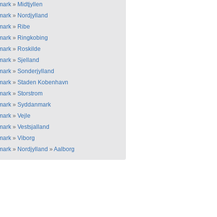
mark
»
Midtjyllen
mark
»
Nordjylland
mark
»
Ribe
mark
»
Ringkobing
mark
»
Roskilde
mark
»
Sjelland
mark
»
Sonderjylland
mark
»
Staden Kobenhavn
mark
»
Storstrom
mark
»
Syddanmark
mark
»
Vejle
mark
»
Vestsjalland
mark
»
Viborg
mark
»
Nordjylland
»
Aalborg