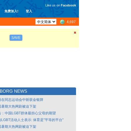
Like us on
Facebook
免费加入!
登入
4,697
SAVE
LBORG NEWS
港在同志运动会中斩获金银牌
国暑期大热网剧被迫下架
告：中国LGBT群体最担心父母的期望
LGBT活动人士表示: 体育是"平等的平台"
国暑期大热网剧被迫下架