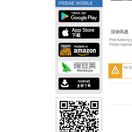
FRIDAE MOBILE
活动讯息
Find Aalborg 
Fridae Agend
No E