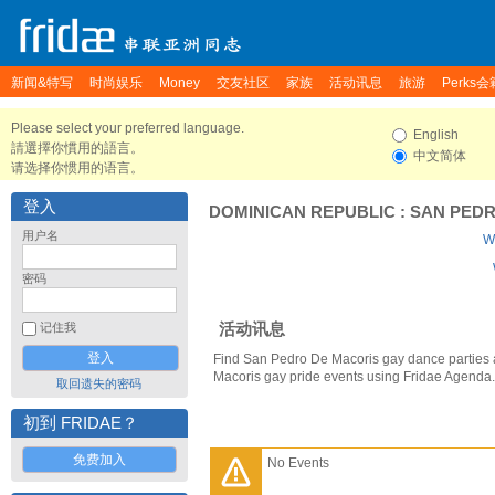
新闻&特写
时尚娱乐
Money
交友社区
家族
活动讯息
旅游
Perks会
Please select your preferred language.
English
請選擇你慣用的語言。
中文简体
请选择你惯用的语言。
登入
DOMINICAN REPUBLIC
:
SAN PEDR
用户名
W
密码
活动讯息
记住我
Find San Pedro De Macoris gay dance parties
Macoris gay pride events using Fridae Agenda.
取回遗失的密码
初到 FRIDAE？
免费加入
No Events