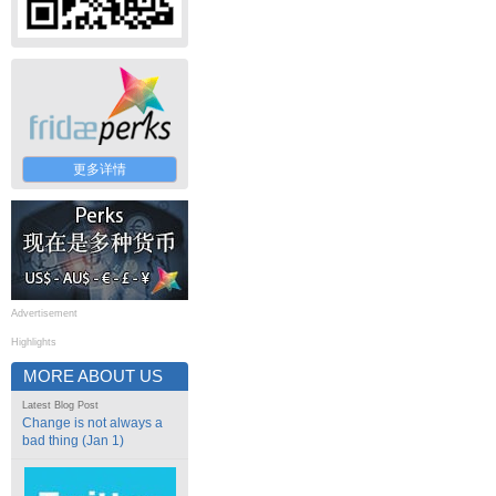
更多详情
Advertisement
Highlights
MORE ABOUT US
Latest Blog Post
Change is not always a
bad thing (Jan 1)