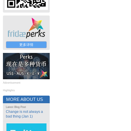
更多详情
Advertisement
Highlights
MORE ABOUT US
Latest Blog Post
Change is not always a
bad thing (Jan 1)