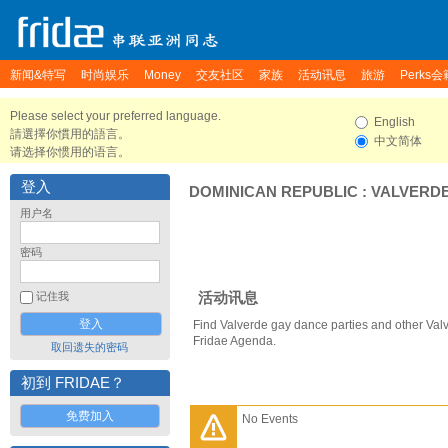
新闻&特写
时尚娱乐
Money
交友社区
家族
活动讯息
旅游
Perks会
Please select your preferred language.
English
請選擇你慣用的語言。
中文简体
请选择你惯用的语言。
登入
DOMINICAN REPUBLIC
:
VALVERD
用户名
密码
活动讯息
记住我
Find Valverde gay dance parties and other Val
Fridae Agenda.
取回遗失的密码
初到 FRIDAE？
免费加入
No Events