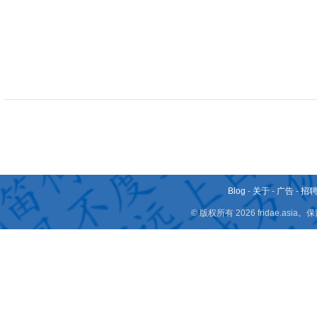
Blog
-
关于
-
广告
-
招
© 版权所有 2026 fridae.a