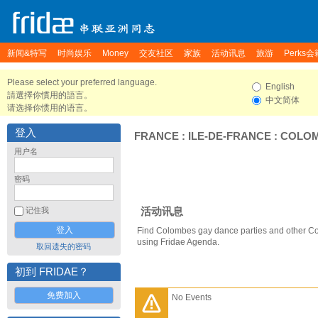
新闻&特写
时尚娱乐
Money
交友社区
家族
活动讯息
旅游
Perks会
Please select your preferred language.
English
請選擇你慣用的語言。
中文简体
请选择你惯用的语言。
登入
FRANCE
:
ILE-DE-FRANCE
:
COLO
用户名
密码
活动讯息
记住我
Find Colombes gay dance parties and other C
using Fridae Agenda.
取回遗失的密码
初到 FRIDAE？
免费加入
No Events