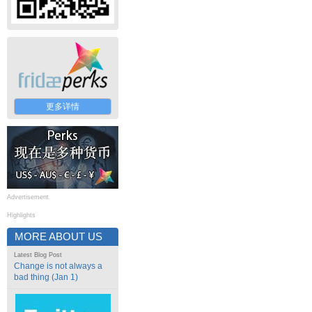
更多详情
Advertisement
Highlights
MORE ABOUT US
Latest Blog Post
Change is not always a
bad thing (Jan 1)