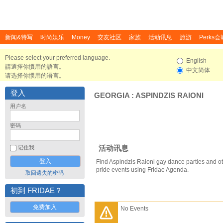
新闻&特写
时尚娱乐
Money
交友社区
家族
活动讯息
旅游
Perks会
Please select your preferred language.
English
請選擇你慣用的語言。
中文简体
请选择你惯用的语言。
登入
GEORGIA
:
ASPINDZIS RAIONI
用户名
密码
活动讯息
记住我
Find Aspindzis Raioni gay dance parties and o
pride events using Fridae Agenda.
取回遗失的密码
初到 FRIDAE？
免费加入
No Events