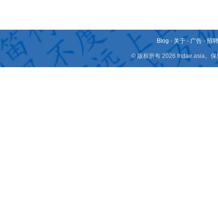
Blog
-
关于
-
广告
-
招
© 版权所有 2026 fridae.a