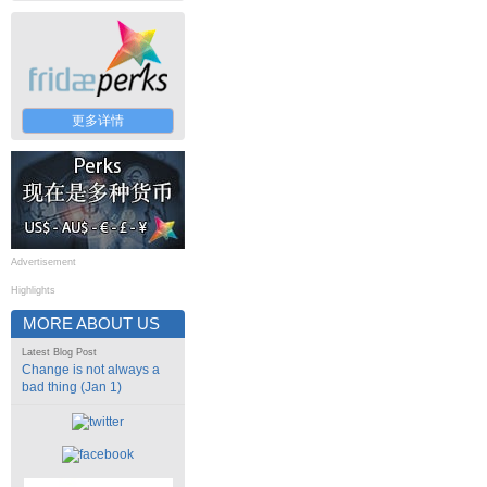
更多详情
Advertisement
Highlights
MORE ABOUT US
Latest Blog Post
Change is not always a
bad thing (Jan 1)