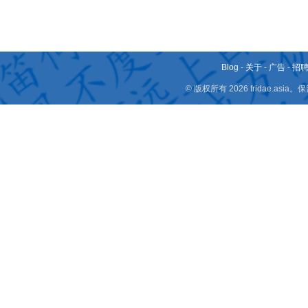
Blog
-
关于
-
广告
-
招
© 版权所有 2026 fridae.a