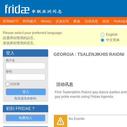
新闻&特写
时尚娱乐
Money
交友社区
家族
活动讯息
旅游
Perks会
Please select your preferred language.
English
請選擇你慣用的語言。
中文简体
请选择你惯用的语言。
登入
GEORGIA
:
TSALENJIKHIS RAIONI
用户名
密码
活动讯息
记住我
Find Tsalenjikhis Raioni gay dance parties and
gay pride events using Fridae Agenda.
取回遗失的密码
初到 FRIDAE？
免费加入
No Events