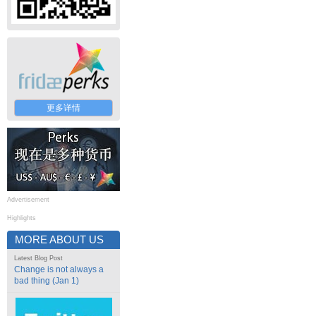
更多详情
Advertisement
Highlights
MORE ABOUT US
Latest Blog Post
Change is not always a
bad thing (Jan 1)