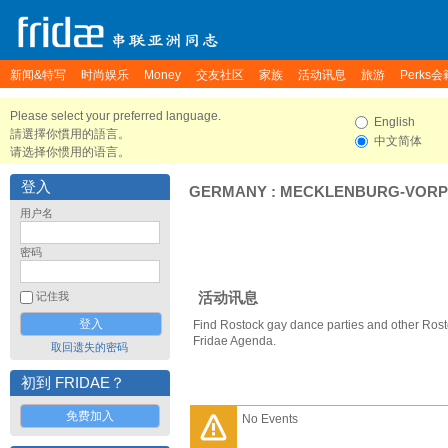
新闻&特写
时尚娱乐
Money
交友社区
家族
活动讯息
旅游
Perks会
Please select your preferred language.
English
請選擇你慣用的語言。
中文简体
请选择你惯用的语言。
登入
GERMANY
:
MECKLENBURG-VOR
用户名
密码
活动讯息
记住我
Find Rostock gay dance parties and other Rost
Fridae Agenda.
取回遗失的密码
初到 FRIDAE？
免费加入
No Events