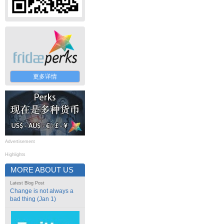
更多详情
Advertisement
Highlights
MORE ABOUT US
Latest Blog Post
Change is not always a
bad thing (Jan 1)