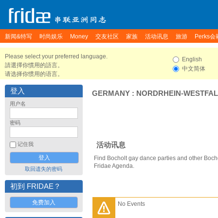
新闻&特写
时尚娱乐
Money
交友社区
家族
活动讯息
旅游
Perks会
Please select your preferred language.
English
請選擇你慣用的語言。
中文简体
请选择你惯用的语言。
登入
GERMANY
:
NORDRHEIN-WESTFA
用户名
密码
活动讯息
记住我
Find Bocholt gay dance parties and other Bocho
Fridae Agenda.
取回遗失的密码
初到 FRIDAE？
免费加入
No Events