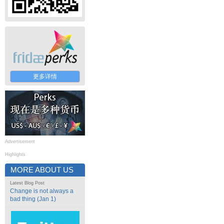
更多详情
Advertisement
Highlights
MORE ABOUT US
Latest Blog Post
Change is not always a
bad thing (Jan 1)