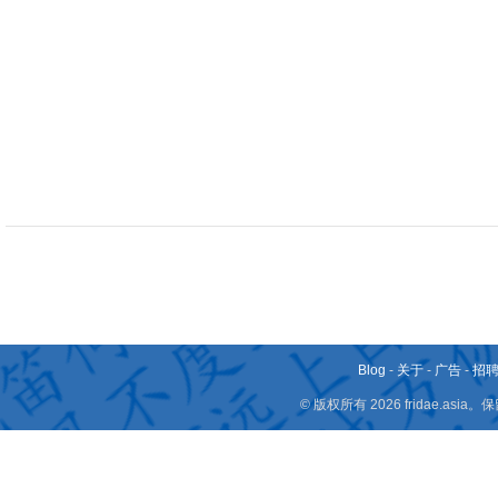
Blog
-
关于
-
广告
-
招
© 版权所有 2026 fridae.a