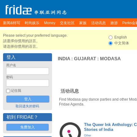
新闻&特写
时尚娱乐
Money
交友社区
家族
活动讯息
旅游
Perks会
Please select your preferred language.
English
請選擇你慣用的語言。
中文简体
请选择你惯用的语言。
登入
INDIA
:
GUJARAT
:
MODASA
用户名
密码
活动讯息
记住我
Find Modasa gay dance parties and other Moda
Fridae Agenda.
取回遗失的密码
初到 FRIDAE？
The Queer Ink Anthology: 
免费加入
Stories of India
Other