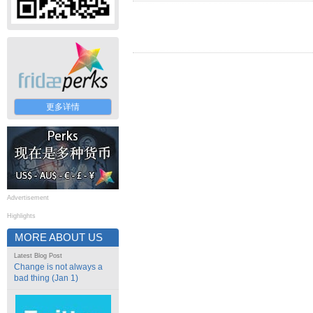
更多详情
Advertisement
Highlights
MORE ABOUT US
Latest Blog Post
Change is not always a
bad thing (Jan 1)