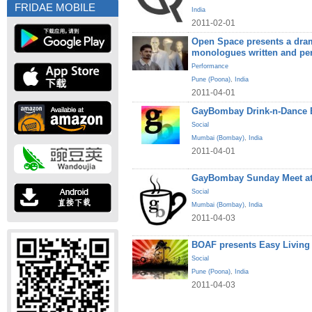
FRIDAE MOBILE
India
2011-02-01
Open Space presents a dram
monologues written and pe
Performance
Pune (Poona)
,
India
2011-04-01
GayBombay Drink-n-Dance B
Social
Mumbai (Bombay)
,
India
2011-04-01
GayBombay Sunday Meet at
Social
Mumbai (Bombay)
,
India
2011-04-03
BOAF presents Easy Living
Social
Pune (Poona)
,
India
2011-04-03