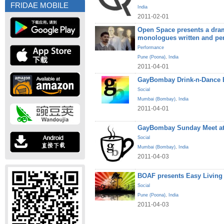
FRIDAE MOBILE
India
2011-02-01
Open Space presents a dram
monologues written and pe
Performance
Pune (Poona)
,
India
2011-04-01
GayBombay Drink-n-Dance B
Social
Mumbai (Bombay)
,
India
2011-04-01
GayBombay Sunday Meet at
Social
Mumbai (Bombay)
,
India
2011-04-03
BOAF presents Easy Living
Social
Pune (Poona)
,
India
2011-04-03