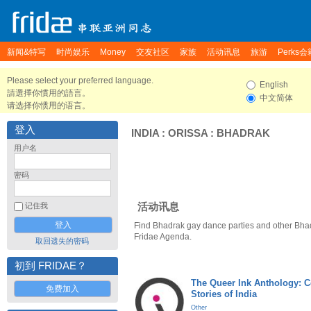
新闻&特写
时尚娱乐
Money
交友社区
家族
活动讯息
旅游
Perks会
Please select your preferred language.
English
請選擇你慣用的語言。
中文简体
请选择你惯用的语言。
登入
INDIA
:
ORISSA
:
BHADRAK
用户名
密码
活动讯息
记住我
Find Bhadrak gay dance parties and other Bha
Fridae Agenda.
取回遗失的密码
初到 FRIDAE？
The Queer Ink Anthology: 
免费加入
Stories of India
Other