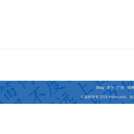
Blog
-
关于
-
广告
-
招
© 版权所有 2026 fridae.a