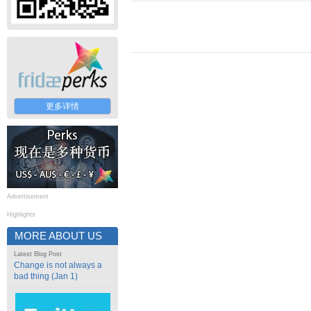
更多详情
Advertisement
Highlights
MORE ABOUT US
Latest Blog Post
Change is not always a
bad thing (Jan 1)