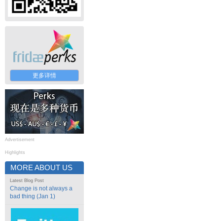
更多详情
Advertisement
Highlights
MORE ABOUT US
Latest Blog Post
Change is not always a
bad thing (Jan 1)