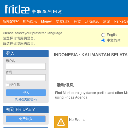
新闻&特写
时尚娱乐
Money
交友社区
家族
活动讯息
旅游
Perks会
Please select your preferred language.
English
請選擇你慣用的語言。
中文简体
请选择你惯用的语言。
登入
INDONESIA
:
KALIMANTAN SELAT
用户名
密码
活动讯息
记住我
Find Martapura gay dance parties and other Ma
using Fridae Agenda.
取回遗失的密码
初到 FRIDAE？
免费加入
No Events