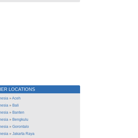
ER LOCATIONS
nesia
»
Aceh
nesia
»
Bali
nesia
»
Banten
nesia
»
Bengkulu
nesia
»
Gorontalo
nesia
»
Jakarta Raya