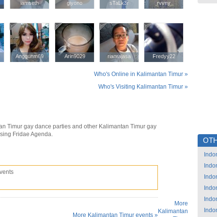
iamseth
iamseth
giyono
giyono
sTaLk3r
sTaLk3r
rvvny
rvvny
Anggunm69
Anggunm69
Arin9029
Arin9029
rianrajasa
rianrajasa
Fredyy22
Fredyy22
Who's Online in Kalimantan Timur »
Who's Visiting Kalimantan Timur »
an Timur gay dance parties and other Kalimantan Timur gay
using Fridae Agenda.
OTH
Indo
Indo
vents
Indo
Indo
Indo
More
Indo
Kalimantan
More Kalimantan Timur events »