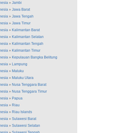
nesia
»
Jambi
nesia
»
Jawa Barat
nesia
»
Jawa Tengah
nesia
»
Jawa Timur
nesia
»
Kalimantan Barat
nesia
»
Kalimantan Selatan
nesia
»
Kalimantan Tengah
nesia
»
Kalimantan Timur
nesia
»
Kepulauan Bangka Belitung
nesia
»
Lampung
nesia
»
Maluku
nesia
»
Maluku Utara
nesia
»
Nusa Tenggara Barat
nesia
»
Nusa Tenggara Timur
nesia
»
Papua
nesia
»
Riau
nesia
»
Riau Islands
nesia
»
Sulawesi Barat
nesia
»
Sulawesi Selatan
nesia
»
Sulawesi Tengah