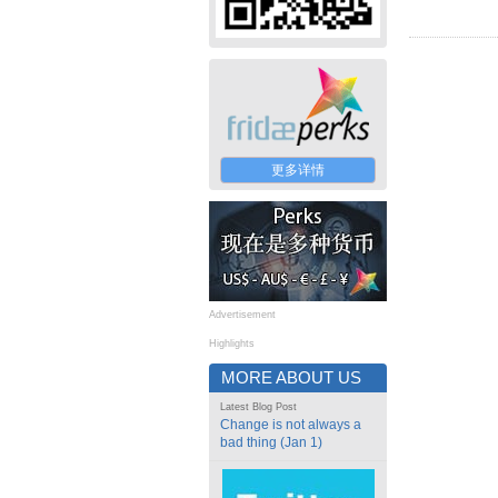
更多详情
Advertisement
Highlights
MORE ABOUT US
Latest Blog Post
Change is not always a
bad thing (Jan 1)