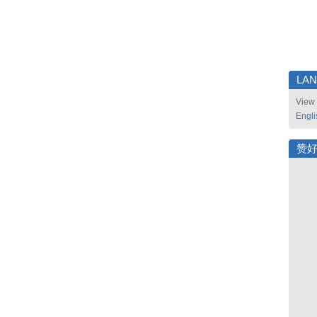
LA
View 
Engli
赞