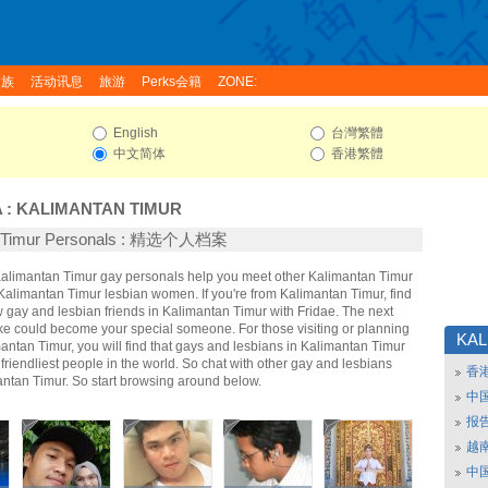
家族
活动讯息
旅游
Perks会籍
ZONE:
English
台灣繁體
中文简体
香港繁體
A
:
KALIMANTAN TIMUR
n Timur Personals : 精选个人档案
 Kalimantan Timur gay personals help you meet other Kalimantan Timur
alimantan Timur lesbian women. If you're from Kalimantan Timur, find
gay and lesbian friends in Kalimantan Timur with Fridae. The next
ke could become your special someone. For those visiting or planning
KAL
imantan Timur, you will find that gays and lesbians in Kalimantan Timur
 friendliest people in the world. So chat with other gay and lesbians
香
ntan Timur. So start browsing around below.
中
报
越南
中