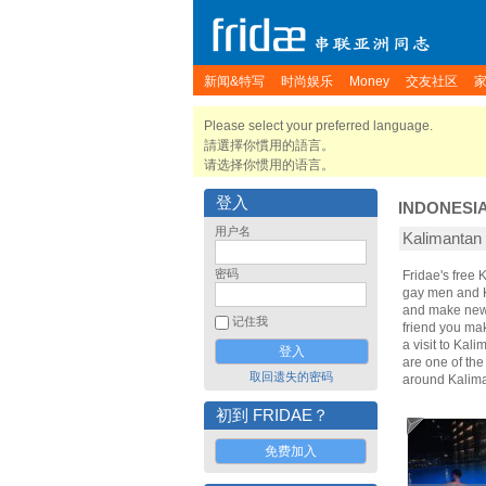
新闻&特写
时尚娱乐
Money
交友社区
Please select your preferred language.
請選擇你慣用的語言。
请选择你惯用的语言。
登入
INDONESI
用户名
Kalimanta
密码
Fridae's free
gay men and K
and make new 
记住我
friend you ma
a visit to Kal
are one of the
取回遗失的密码
around Kalima
初到 FRIDAE？
免费加入