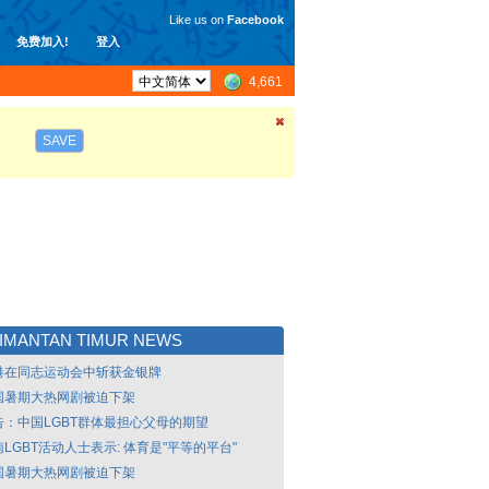
Like us on
Facebook
免费加入!
登入
4,661
SAVE
IMANTAN TIMUR NEWS
港在同志运动会中斩获金银牌
国暑期大热网剧被迫下架
告：中国LGBT群体最担心父母的期望
LGBT活动人士表示: 体育是"平等的平台"
国暑期大热网剧被迫下架