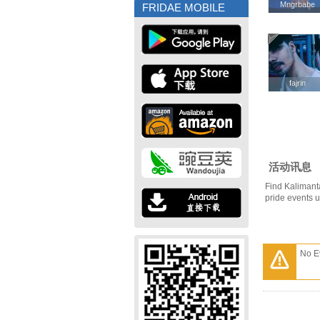
Mngrbabe
Mngrbabe
FRIDAE MOBILE
fajrin
fajrin
活动讯息
Find Kalimant
pride events 
No E