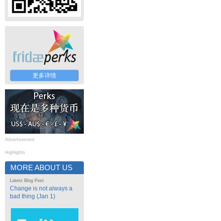
更多详情
Advertisement
Highlights
MORE ABOUT US
Latest Blog Post
Change is not always a
bad thing (Jan 1)