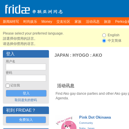
新闻&特写
时尚娱乐
Money
交友社区
家族
活动讯息
旅游
Perks会
Please select your preferred language.
English
請選擇你慣用的語言。
中文简体
请选择你惯用的语言。
登入
JAPAN
:
HYOGO
:
AKO
用户名
密码
活动讯息
记住我
Find Ako gay dance parties and other Ako gay 
Agenda.
取回遗失的密码
初到 FRIDAE？
Pink Dot Okinawa
免费加入
Community
Naha
,
Japan