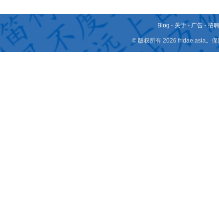
Blog
-
关于
-
广告
-
招
© 版权所有 2026 fridae.a