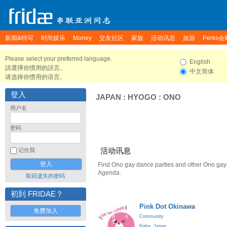
新闻&特写
时尚娱乐
Money
交友社区
家族
活动讯息
旅游
Perks会
Please select your preferred language.
English
請選擇你慣用的語言。
中文简体
请选择你惯用的语言。
登入
JAPAN
:
HYOGO
:
ONO
用户名
密码
活动讯息
记住我
Find Ono gay dance parties and other Ono gay 
Agenda.
取回遗失的密码
初到 FRIDAE？
Pink Dot Okinawa
免费加入
Community
Naha
,
Japan