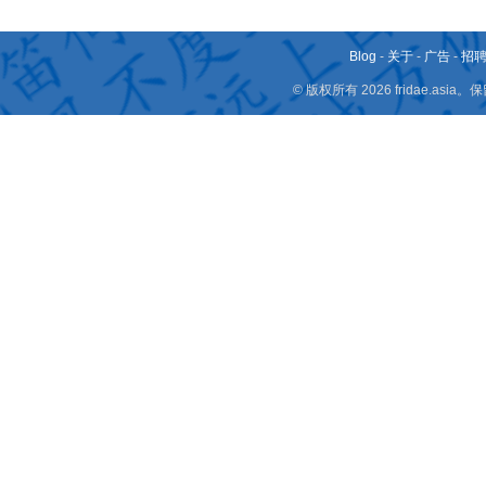
Blog
-
关于
-
广告
-
招
© 版权所有 2026 fridae.a