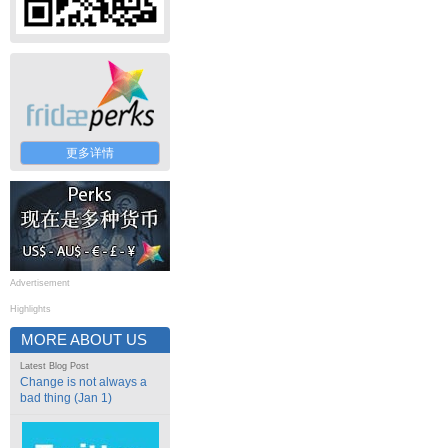
更多详情
Advertisement
Highlights
MORE ABOUT US
Latest Blog Post
Change is not always a
bad thing (Jan 1)