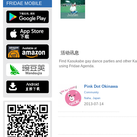
FRIDAE MOBILE
Jvshim
Jvshim
活动讯息
Find Kasukabe gay dance parties and other Ka
using Fridae Agenda.
Pink Dot Okinawa
Community
Naha
,
Japan
2013-07-14