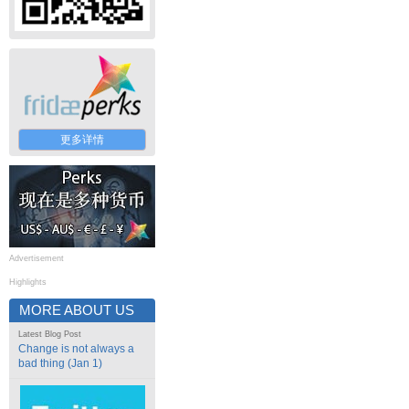
更多详情
Advertisement
Highlights
MORE ABOUT US
Latest Blog Post
Change is not always a
bad thing (Jan 1)