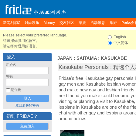
新闻&特写
时尚娱乐
Money
交友社区
家族
活动讯息
旅游
Perks会
Please select your preferred language.
English
請選擇你慣用的語言。
中文简体
请选择你惯用的语言。
登入
JAPAN
:
SAITAMA
:
KASUKABE
用户名
Kasukabe Personals : 精选
密码
Fridae's free Kasukabe gay personals
gay men and Kasukabe lesbian women. 
and make new gay and lesbian friends 
记住我
next friend you make could become yo
visiting or planning a visit to Kasukabe,
取回遗失的密码
lesbians in Kasukabe are one of the frie
chat with other gay and lesbians arou
初到 FRIDAE？
around below.
免费加入