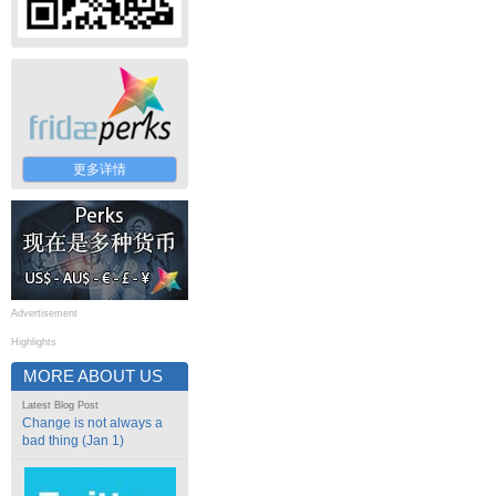
更多详情
Advertisement
Highlights
MORE ABOUT US
Latest Blog Post
Change is not always a
bad thing (Jan 1)