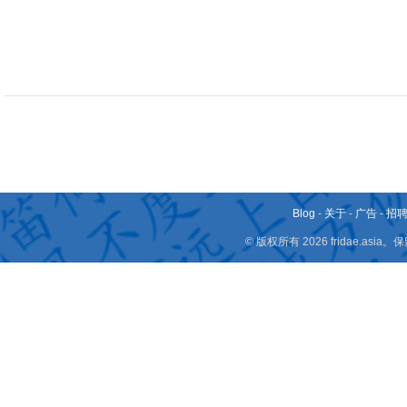
Blog
-
关于
-
广告
-
招
© 版权所有 2026 fridae.a