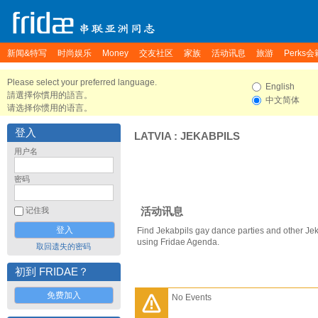
新闻&特写
时尚娱乐
Money
交友社区
家族
活动讯息
旅游
Perks会
Please select your preferred language.
English
請選擇你慣用的語言。
中文简体
请选择你惯用的语言。
登入
LATVIA
:
JEKABPILS
用户名
密码
活动讯息
记住我
Find Jekabpils gay dance parties and other Jek
using Fridae Agenda.
取回遗失的密码
初到 FRIDAE？
免费加入
No Events