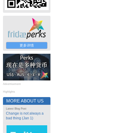
更多详情
Advertisement
Highlights
MORE ABOUT US
Latest Blog Post
Change is not always a
bad thing (Jan 1)