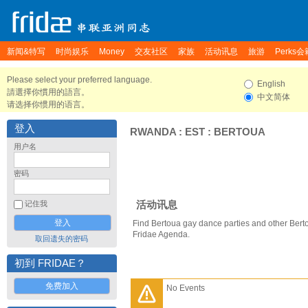
新闻&特写
时尚娱乐
Money
交友社区
家族
活动讯息
旅游
Perks会
Please select your preferred language.
English
請選擇你慣用的語言。
中文简体
请选择你惯用的语言。
登入
RWANDA
:
EST
:
BERTOUA
用户名
密码
活动讯息
记住我
Find Bertoua gay dance parties and other Bert
Fridae Agenda.
取回遗失的密码
初到 FRIDAE？
免费加入
No Events