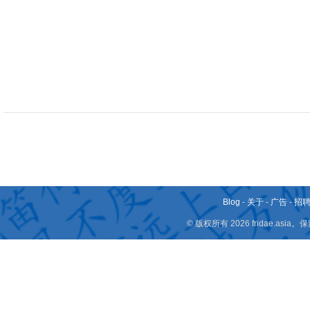
Blog
-
关于
-
广告
-
招
© 版权所有 2026 fridae.a