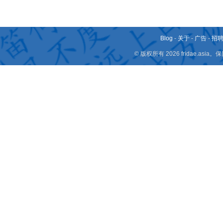
Blog
-
关于
-
广告
-
招
© 版权所有 2026 fridae.a