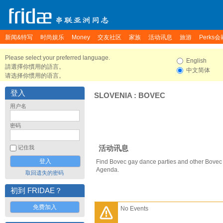
新闻&特写
时尚娱乐
Money
交友社区
家族
活动讯息
旅游
Perks会
Please select your preferred language.
English
請選擇你慣用的語言。
中文简体
请选择你惯用的语言。
登入
SLOVENIA
:
BOVEC
用户名
密码
活动讯息
记住我
Find Bovec gay dance parties and other Bovec 
Agenda.
取回遗失的密码
初到 FRIDAE？
免费加入
No Events