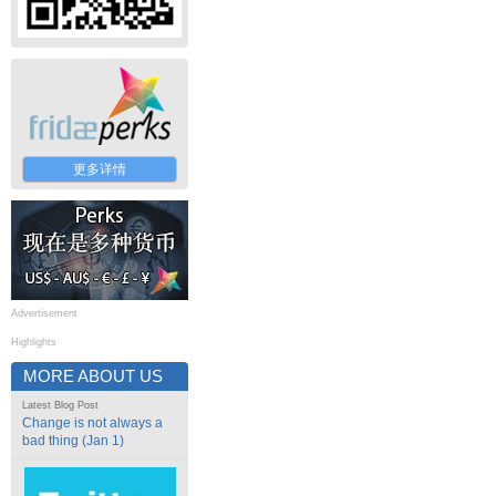
更多详情
Advertisement
Highlights
MORE ABOUT US
Latest Blog Post
Change is not always a
bad thing (Jan 1)