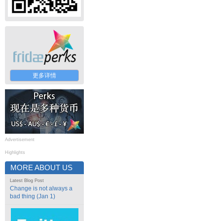
更多详情
Advertisement
Highlights
MORE ABOUT US
Latest Blog Post
Change is not always a
bad thing (Jan 1)