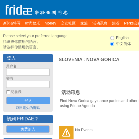
新闻&特写
时尚娱乐
Money
交友社区
家族
活动讯息
旅游
Perks会
Please select your preferred language.
English
請選擇你慣用的語言。
中文简体
请选择你惯用的语言。
登入
SLOVENIA
:
NOVA GORICA
用户名
密码
活动讯息
记住我
Find Nova Gorica gay dance parties and other
using Fridae Agenda.
取回遗失的密码
初到 FRIDAE？
免费加入
No Events