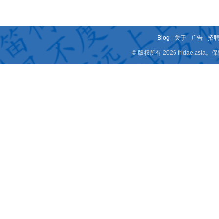
Blog
-
关于
-
广告
-
招
© 版权所有 2026 fridae.a