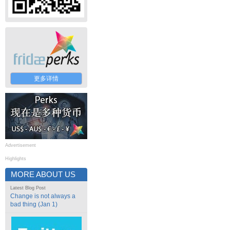
更多详情
Advertisement
Highlights
MORE ABOUT US
Latest Blog Post
Change is not always a
bad thing (Jan 1)