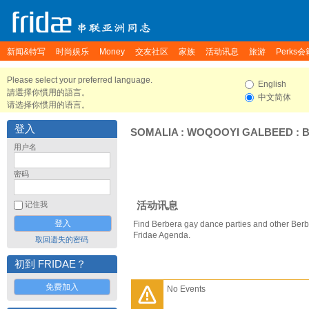
新闻&特写
时尚娱乐
Money
交友社区
家族
活动讯息
旅游
Perks会
Please select your preferred language.
English
請選擇你慣用的語言。
中文简体
请选择你惯用的语言。
登入
SOMALIA
:
WOQOOYI GALBEED
:
用户名
密码
活动讯息
记住我
Find Berbera gay dance parties and other Berb
Fridae Agenda.
取回遗失的密码
初到 FRIDAE？
免费加入
No Events