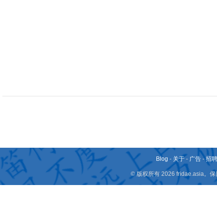
Blog
-
关于
-
广告
-
招
© 版权所有 2026 fridae.a