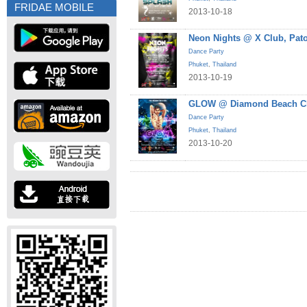
FRIDAE MOBILE
2013-10-18
Neon Nights @ X Club, Pat
Dance Party
Phuket
,
Thailand
2013-10-19
GLOW @ Diamond Beach Cl
Dance Party
Phuket
,
Thailand
2013-10-20