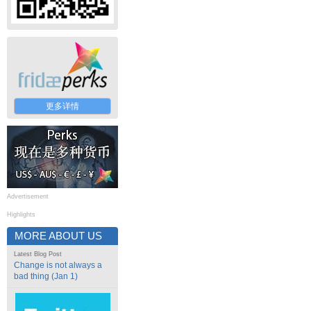
更多详情
Advertisement
Highlights
MORE ABOUT US
Latest Blog Post
Change is not always a
bad thing (Jan 1)