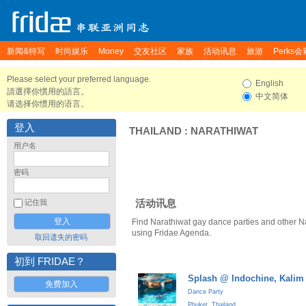
新闻&特写
时尚娱乐
Money
交友社区
家族
活动讯息
旅游
Perks会
Please select your preferred language.
English
請選擇你慣用的語言。
中文简体
请选择你惯用的语言。
登入
THAILAND
:
NARATHIWAT
用户名
密码
活动讯息
记住我
Find Narathiwat gay dance parties and other N
using Fridae Agenda.
取回遗失的密码
初到 FRIDAE？
Splash @ Indochine, Kalim
免费加入
Dance Party
Phuket
,
Thailand