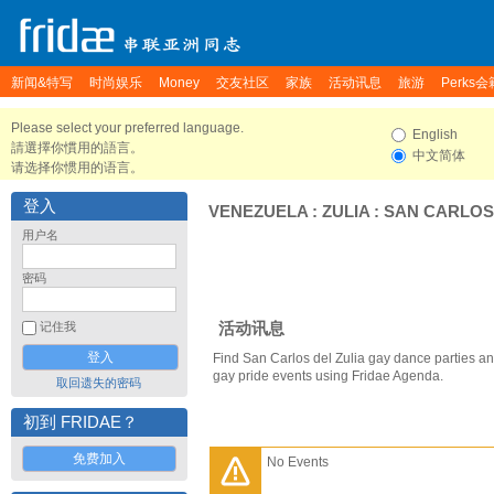
新闻&特写
时尚娱乐
Money
交友社区
家族
活动讯息
旅游
Perks会
Please select your preferred language.
English
請選擇你慣用的語言。
中文简体
请选择你惯用的语言。
登入
VENEZUELA
:
ZULIA
:
SAN CARLOS
用户名
密码
活动讯息
记住我
Find San Carlos del Zulia gay dance parties an
gay pride events using Fridae Agenda.
取回遗失的密码
初到 FRIDAE？
免费加入
No Events