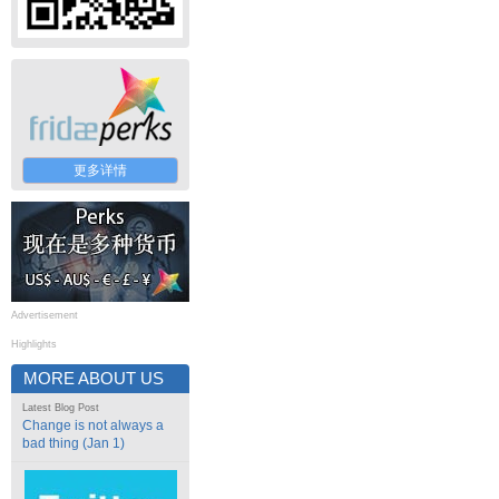
更多详情
Advertisement
Highlights
MORE ABOUT US
Latest Blog Post
Change is not always a
bad thing (Jan 1)