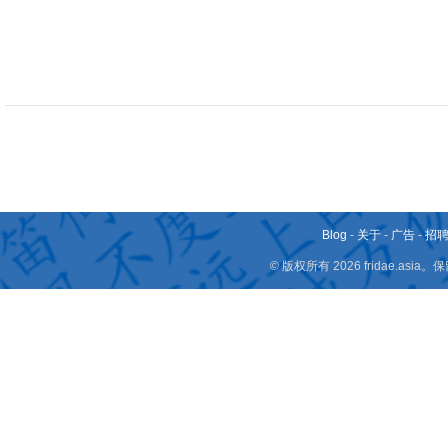
Blog
-
关于
-
广告
-
招
© 版权所有 2026 fridae.a