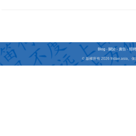
Blog
-
關於
-
廣告
-
招
© 版權所有 2026 fridae.a