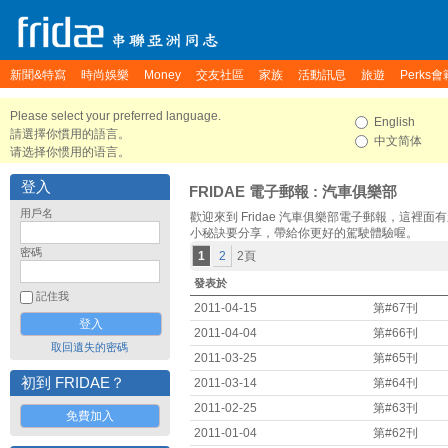
新聞&特寫
時尚娛樂
Money
交友社區
家族
活動訊息
旅遊
Perks會
Please select your preferred language.
English
請選擇你慣用的語言。
中文简体
请选择你惯用的语言。
登入
FRIDAE 電子郵報
: 汽車俱樂部
用戶名
歡迎來到 Fridae 汽車俱樂部電子郵報，這裡
小秘訣要分享，帶給你更好的駕駛體驗喔。
密碼
1
2
2頁
發表於
記住我
2011-04-15
第#67刊
2011-04-04
第#66刊
取回遺失的密碼
2011-03-25
第#65刊
初到 FRIDAE？
2011-03-14
第#64刊
2011-02-25
第#63刊
免費加入
2011-01-04
第#62刊