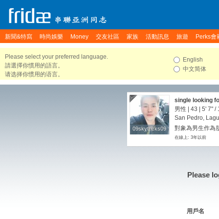
新聞&特寫
時尚娛樂
Money
交友社區
家族
活動訊息
旅遊
Perks會
Please select your preferred language.
English
請選擇你慣用的語言。
中文简体
请选择你惯用的语言。
single looking f
男性 | 43 |
5' 7"
/
San Pedro, Lagu
對象為男生作為朋友
09skytricks09
09skytricks09
在線上: 3年以前
Please lo
用戶名