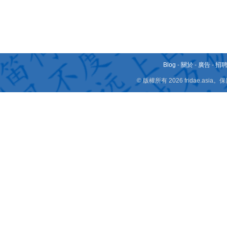
Blog
-
關於
-
廣告
-
招
© 版權所有 2026 fridae.a