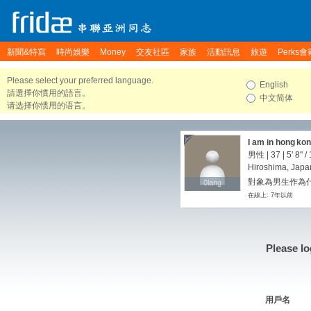
新聞&特寫
時尚娛樂
Money
交友社區
家族
活動訊息
旅遊
Perks會
Please select your preferred language.
English
請選擇你慣用的語言。
中文简体
请选择你惯用的语言。
I am in hong ko
男性 | 37 |
5' 8"
/
Hiroshima, Japa
對象為男生作為
0lang
0lang
在線上: 7年以前
Please lo
用戶名