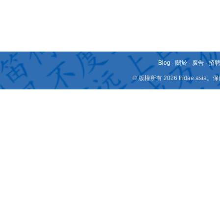
Blog
-
關於
-
廣告
-
招
© 版權所有 2026 fridae.a