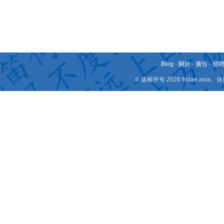
Blog
-
關於
-
廣告
-
招
© 版權所有 2026 fridae.a