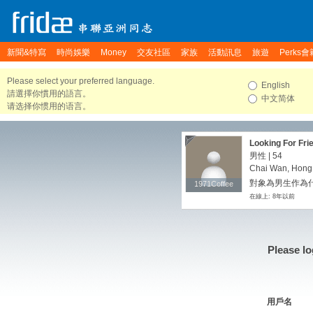
新聞&特寫
時尚娛樂
Money
交友社區
家族
活動訊息
旅遊
Perks會
Please select your preferred language.
English
請選擇你慣用的語言。
中文简体
请选择你惯用的语言。
Looking For Fri
男性 | 54
Chai Wan, Hong
對象為男生作為
1971Coffee
1971Coffee
在線上: 8年以前
Please lo
用戶名