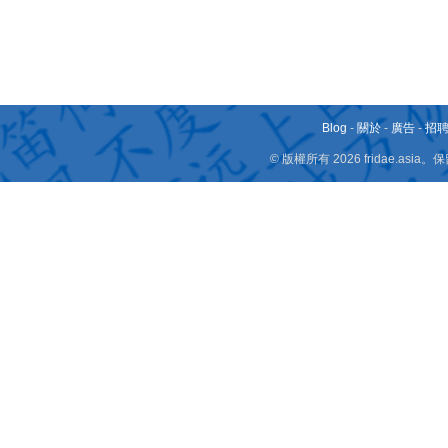
Blog
-
關於
-
廣告
-
招
© 版權所有 2026 fridae.a