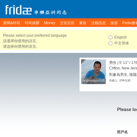
新聞&特寫
時尚娛樂
Money
交友社區
家族
活動訊息
旅遊
Perks會
Please select your preferred language.
English
請選擇你慣用的語言。
中文简体
请选择你惯用的语言。
男性 |
5' 11"
/
176
Clifton, New Jer
對象為男生, 陰陽
Andrewguo508
Andrewguo508
在線上: 10年以前
Please lo
用戶名