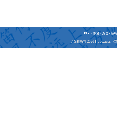
Blog
-
關於
-
廣告
-
招
© 版權所有 2026 fridae.a