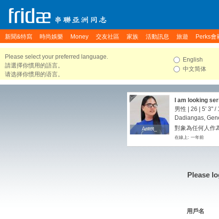
新聞&特寫
時尚娛樂
Money
交友社區
家族
活動訊息
旅遊
Perks會
Please select your preferred language.
English
請選擇你慣用的語言。
中文简体
请选择你惯用的语言。
I am looking ser
男性 | 26 |
5' 3"
/
Dadiangas, Gene
對象為任何人作
Antot_
Antot_
在線上: 一年前
Please lo
用戶名