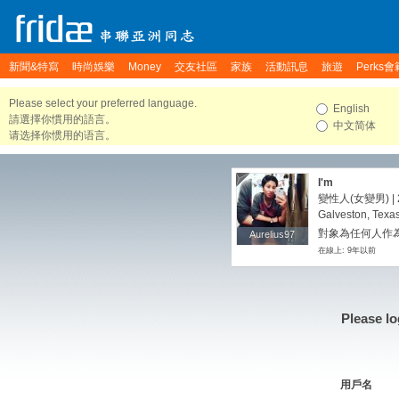
新聞&特寫
時尚娛樂
Money
交友社區
家族
活動訊息
旅遊
Perks會
Please select your preferred language.
English
請選擇你慣用的語言。
中文简体
请选择你惯用的语言。
I'm
變性人(女變男) | 
Galveston, Texas
對象為任何人作
Aurelius97
Aurelius97
在線上: 9年以前
Please lo
用戶名