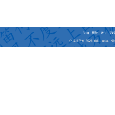
Blog
-
關於
-
廣告
-
招
© 版權所有 2026 fridae.a