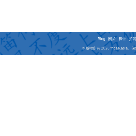
Blog
-
關於
-
廣告
-
招
© 版權所有 2026 fridae.a