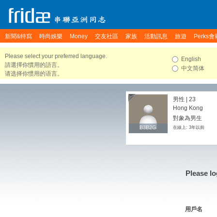
新聞&特寫
時尚娛樂
Money
交友社區
家族
活動訊息
旅遊
Perks會
Please select your preferred language.
English
請選擇你慣用的語言。
中文简体
请选择你惯用的语言。
男性 | 23
Hong Kong
對象為男生
B3B2G
B3B2G
在線上: 3年以前
Please lo
用戶名