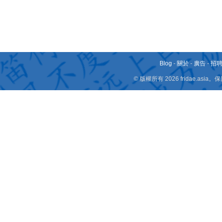
Blog
-
關於
-
廣告
-
招
© 版權所有 2026 fridae.a