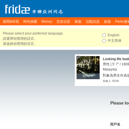
新聞&特寫
時尚娛樂
Money
交友社區
家族
活動訊息
旅遊
Perks會
Please select your preferred language.
English
請選擇你慣用的語言。
中文简体
请选择你惯用的语言。
Looking life bud
男性 |
5' 7"
/
180l
Malaysia
對象為男生作為朋友
BENPH
BENPH
在線上: 6日內
Please lo
用戶名