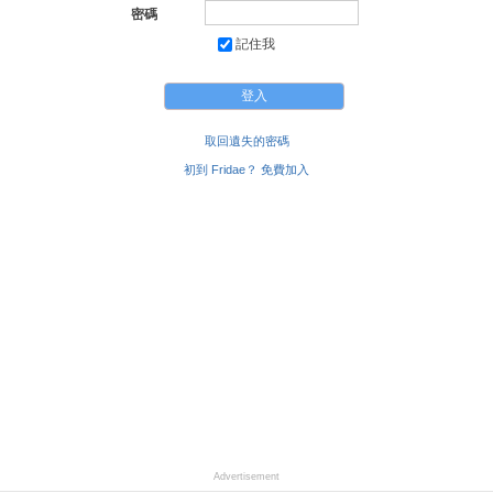
密碼
記住我
取回遺失的密碼
初到 Fridae？ 免費加入
Advertisement