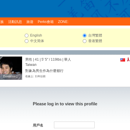
家族
活動訊息
旅遊
Perks會籍
ZONE:
English
台灣繁體
中文简体
香港繁體
男性 | 41 |
5' 5"
/
119lbs
| 華人
Taiwan
對象為男生作為什麼都行
Benjamin1
Benjamin1
在線上: 11年以前
Please log in to view this profile
用戶名