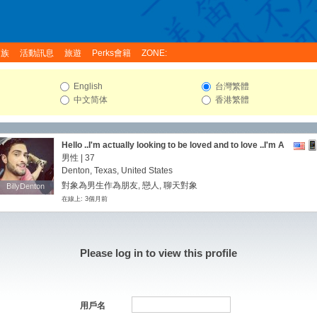
家族
活動訊息
旅遊
Perks會籍
ZONE:
English
台灣繁體
中文简体
香港繁體
Hello ..I'm actually looking to be loved and to love ..I'm A
Realtor
男性 | 37
Denton, Texas, United States
對象為男生作為朋友, 戀人, 聊天對象
BillyDenton
BillyDenton
在線上: 3個月前
Please log in to view this profile
用戶名