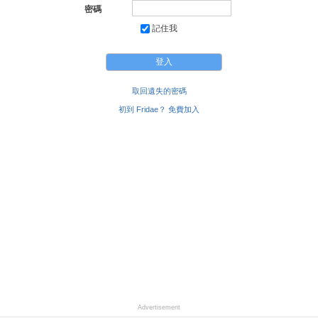
密碼
記住我
取回遺失的密碼
初到 Fridae？ 免費加入
Advertisement