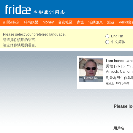
新聞&特寫
時尚娛樂
Money
交友社區
家族
活動訊息
旅遊
Perks會
Please select your preferred language.
English
請選擇你慣用的語言。
中文简体
请选择你惯用的语言。
I am honest, an
男性 | 76 |
5' 7"
/
Antioch, Californ
對象為男生作為朋友
Ca2asian
Ca2asian
在線上: 19個小時前
Please lo
用戶名