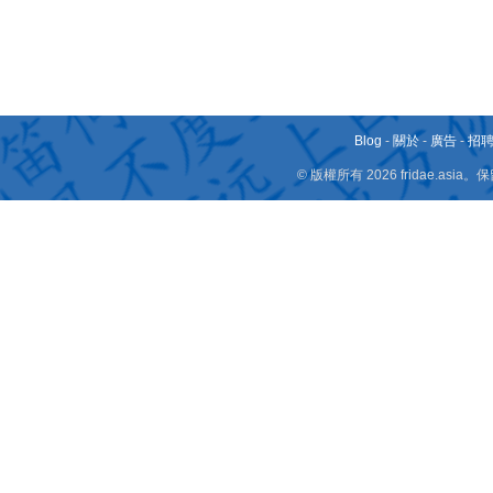
Blog
-
關於
-
廣告
-
招
© 版權所有 2026 fridae.a