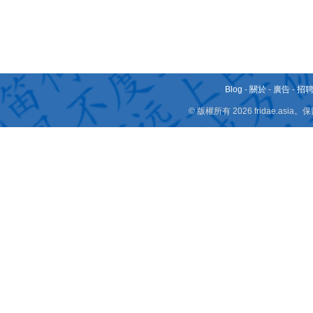
Blog
-
關於
-
廣告
-
招
© 版權所有 2026 fridae.a