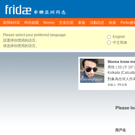
新聞&特寫
時尚娛樂
Money
交友社區
家族
活動訊息
旅遊
Perks會
Please select your preferred language.
English
請選擇你慣用的語言。
中文简体
请选择你惯用的语言。
Wanna know me
男性 | 33 |
5' 10"
Kolkata (Calcutt
對象為任何人作
DevangPabari
DevangPabari
在線上: 9年以前
Please lo
用戶名