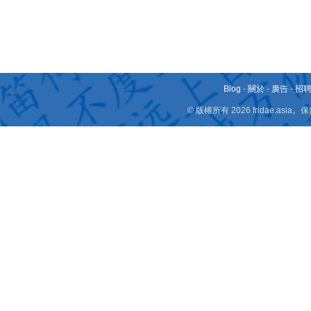
Blog
-
關於
-
廣告
-
招
© 版權所有 2026 fridae.a