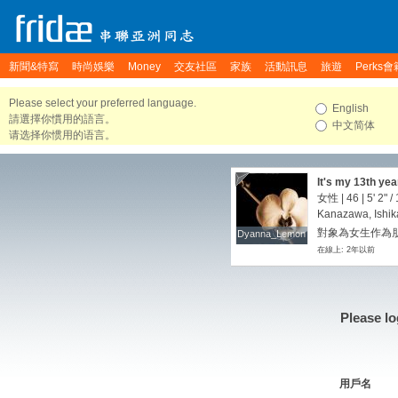
新聞&特寫
時尚娛樂
Money
交友社區
家族
活動訊息
旅遊
Perks會
Please select your preferred language.
English
請選擇你慣用的語言。
中文简体
请选择你惯用的语言。
It's my 13th ye
staying in Japa
女性 | 46 |
5' 2"
/
Me more chances
Kanazawa, Ishi
here！Love it!! 
對象為女生作為朋
Dyanna_Lemon
Dyanna_Lemon
regions whenever
在線上: 2年以前
love knowing pe
chats to all! We
Please lo
用戶名