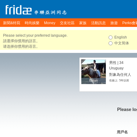
新聞&特寫
時尚娛樂
Money
交友社區
家族
活動訊息
旅遊
Perks會
Please select your preferred language.
English
請選擇你慣用的語言。
中文简体
请选择你惯用的语言。
男性 | 34
Uruguay
對象為任何人
Eidan
Eidan
在線上: 5年以前
Please lo
用戶名