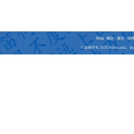
Blog
-
關於
-
廣告
-
招
© 版權所有 2026 fridae.a