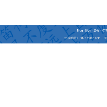
Blog
-
關於
-
廣告
-
招
© 版權所有 2026 fridae.a