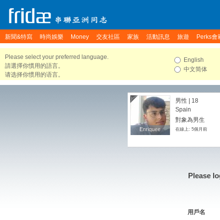
新聞&特寫
時尚娛樂
Money
交友社區
家族
活動訊息
旅遊
Perks會
Please select your preferred language.
English
請選擇你慣用的語言。
中文简体
请选择你惯用的语言。
男性 | 18
Spain
對象為男生
Enriquee
Enriquee
在線上: 5個月前
Please lo
用戶名