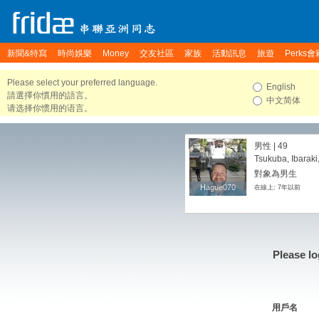
新聞&特寫
時尚娛樂
Money
交友社區
家族
活動訊息
旅遊
Perks會
Please select your preferred language.
English
請選擇你慣用的語言。
中文简体
请选择你惯用的语言。
男性 | 49
Tsukuba, Ibaraki
對象為男生
Hague070
Hague070
在線上: 7年以前
Please lo
用戶名