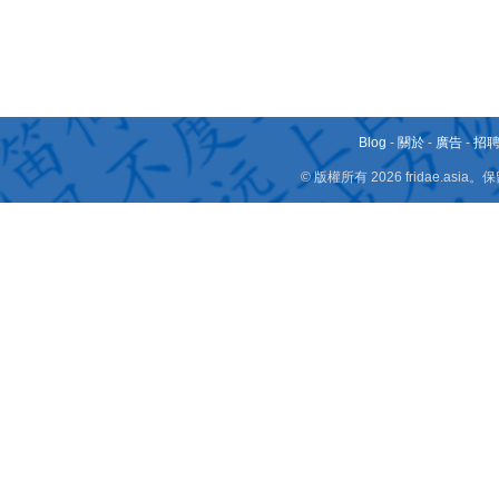
Blog
-
關於
-
廣告
-
招
© 版權所有 2026 fridae.a