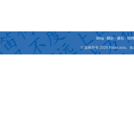
Blog
-
關於
-
廣告
-
招
© 版權所有 2026 fridae.a