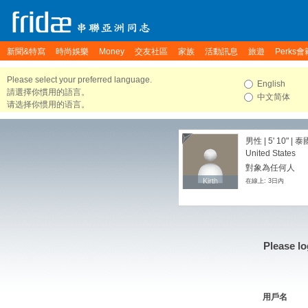
新聞&特寫
時尚娛樂
Money
交友社區
家族
活動訊息
旅遊
Perks會
Please select your preferred language.
English
請選擇你慣用的語言。
中文简体
请选择你惯用的语言。
男性 |
5' 10"
| 泰
United States
對象為任何人
Kirth
Kirth
在線上: 3日內
Please lo
用戶名